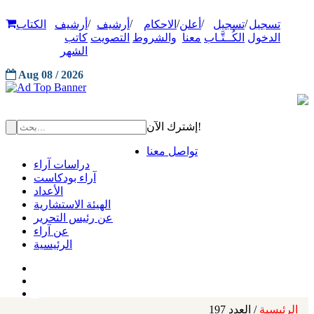
/
/
/
/
/
تسجيل
تسجيل
أعلن
الاحكام
أرشيف
أرشيف
الكتاب
الدخول
الكُــتَّـاب
معنا
والشروط
التصويت
كاتب
الشهر
Aug 08 / 2026
إشترك الآن!
تواصل معنا
دراسات آراء
آراء بودكاست
الأعداد
الهيئة الاستشارية
عن رئيس التحرير
عن آراء
الرئيسية
الرئيسية
/ العدد 197