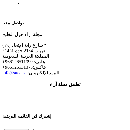
| تابعنا على
تواصل معنا
مجلة اراء حول الخليج
٣٠ شارع راية الإتحاد (١٩)
ص.ب 2134 جدة 21451
المملكة العربية السعودية
+هاتف: 966126511999
+فاكس:966126531375
:البريد الإلكتروني
info@araa.sa
تطبيق مجلة آراء
إشترك في القائمة البريدية