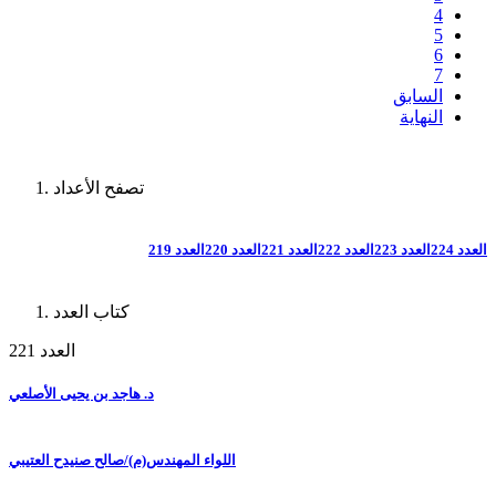
4
5
6
7
السابق
النهاية
تصفح الأعداد
العدد 224
العدد 223
العدد 222
العدد 221
العدد 220
العدد 219
كتاب العدد
العدد 221
د. هاجد بن يحيى الأصلعي
اللواء المهندس(م)/صالح صنيدح العتيبي