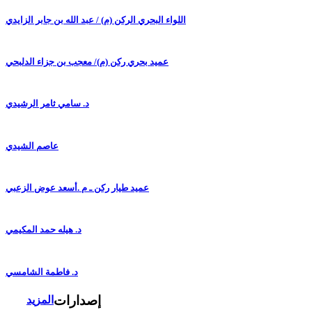
اللواء البحري الركن (م) / عبد الله بن جابر الزايدي
عميد بحري ركن (م)/ معجب بن جزاء الدلبحي
د. سامي ثامر الرشيدي
عاصم الشيدي
عميد طيار ركن ـ م .أسعد عوض الزعبي
د. هيله حمد المكيمي
د. فاطمة الشامسي
إصدارات
المزيد