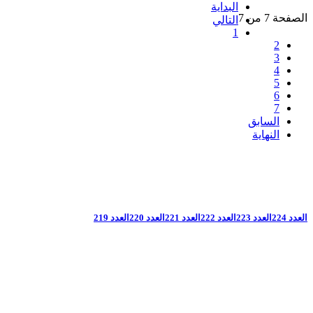
البداية
الصفحة 7 من 7
التالي
1
2
3
4
5
6
7
السابق
النهاية
العدد 224
العدد 223
العدد 222
العدد 221
العدد 220
العدد 219