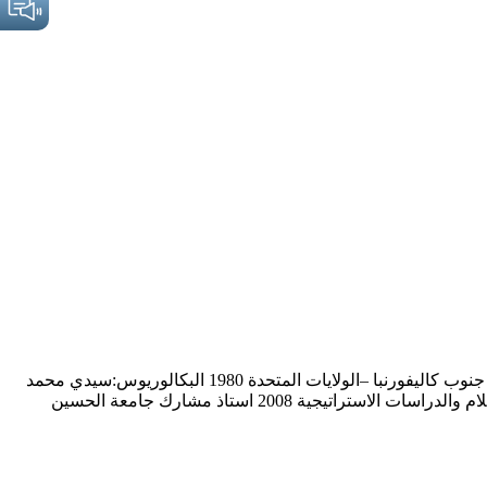
أ.د.احمد سليم البرصان استاذ كلية االقتصاد والعلوم اإلدارية حاصل على 1993 الدكتوراة: جامعة درم –بريطانيا 1985 الماجستير: جامعة جنوب كاليفورنبا –الولايات المتحدة 1980 البكالوريوس:سيدي محمد
بن عبداهلل فاس المغرب خبرة التدريس الجامعي بعد الحصول على أعلى درجة علمية 2016 استاذ جامعة الحسين بن طلال / قسم الاعلام والدراسات الاستراتيجية 2008 استاذ مشارك جامعة الحسين