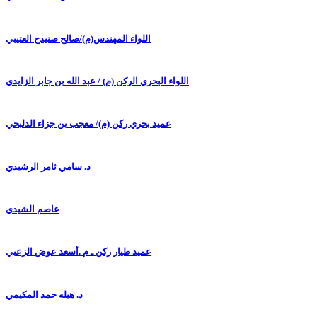
اللواء المهندس(م)/صالح صنيدح العتيبي
اللواء البحري الركن (م) / عبد الله بن جابر الزايدي
عميد بحري ركن (م)/ معجب بن جزاء الدلبحي
د. سامي ثامر الرشيدي
عاصم الشيدي
عميد طيار ركن ـ م .أسعد عوض الزعبي
د. هيله حمد المكيمي