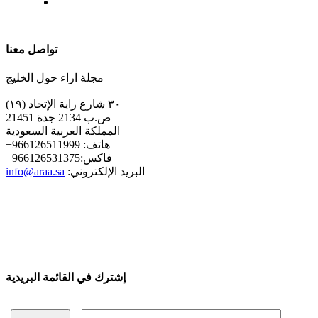
| تابعنا على
تواصل معنا
مجلة اراء حول الخليج
٣٠ شارع راية الإتحاد (١٩)
ص.ب 2134 جدة 21451
المملكة العربية السعودية
+هاتف: 966126511999
+فاكس:966126531375
:البريد الإلكتروني
info@araa.sa
إشترك في القائمة البريدية