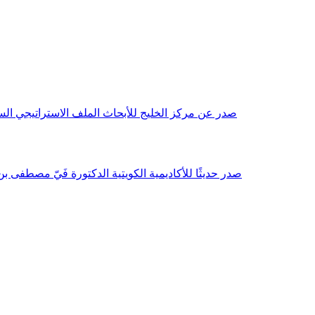
صدر عن مركز الخليج للأبحاث الملف الاستراتيجي السنوي مع بداية عام 2026م، باللغتين العربية والانجليزية وتضمن دراسات تحليلية ورؤى معمقة، 
صدر حديثًا للأكاديمية الكويتية الدكتورة فَيّ مصطفى