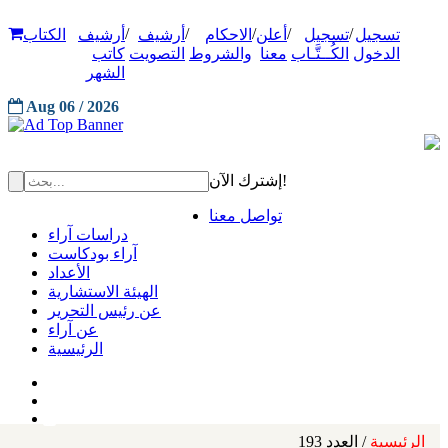
/
/
/
/
/
تسجيل
تسجيل
أعلن
الاحكام
أرشيف
أرشيف
الكتاب
الدخول
الكُــتَّـاب
معنا
والشروط
التصويت
كاتب
الشهر
Aug 06 / 2026
إشترك الآن!
تواصل معنا
دراسات آراء
آراء بودكاست
الأعداد
الهيئة الاستشارية
عن رئيس التحرير
عن آراء
الرئيسية
الرئيسية
/ العدد 193