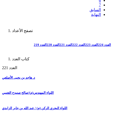
6
7
السابق
النهاية
تصفح الأعداد
العدد 224
العدد 223
العدد 222
العدد 221
العدد 220
العدد 219
كتاب العدد
العدد 221
د. هاجد بن يحيى الأصلعي
اللواء المهندس(م)/صالح صنيدح العتيبي
اللواء البحري الركن (م) / عبد الله بن جابر الزايدي