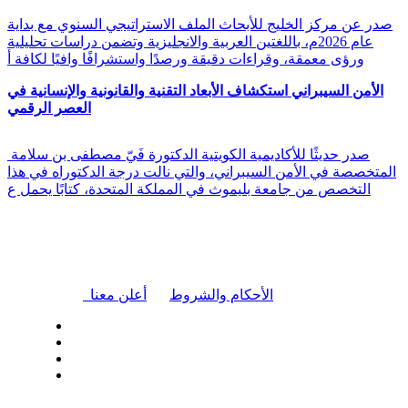
صدر عن مركز الخليج للأبحاث الملف الاستراتيجي السنوي مع بداية
عام 2026م، باللغتين العربية والانجليزية وتضمن دراسات تحليلية
ورؤى معمقة، وقراءات دقيقة ورصدًا واستشرافًا وافيًا لكافة أ
الأمن السيبراني استكشاف الأبعاد التقنية والقانونية والإنسانية في
العصر الرقمي
صدر حديثًا للأكاديمية الكويتية الدكتورة فَيّ مصطفى بن سلامة
المتخصصة في الأمن السيبراني، والتي نالت درجة الدكتوراه في هذا
التخصص من جامعة بليموث في المملكة المتحدة، كتابًا يحمل ع
|
الأحكام والشروط
أعلن معنا
| تابعنا على