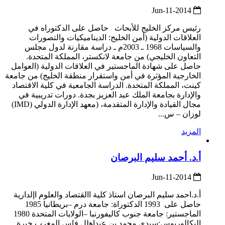
2014-Jun-11
رئيس مركز الخليج للأبحاث حاصل على الدكتوراه في
العلاقات الدولية (أمن الخليج: الديناميكيات والتصورات
والسياسات 1968 ـ 2003م ـ دراسة مقارنة لدول مجلس
التعاون الخليجي) من جامعة لانكستر، المملكة المتحدة.
حاصل على شهادة الماجستير في العلاقات الدولية (العوامل
الخارجية المؤثرة في أمن واستقرار منطقة الخليج) من جامعة
كينت، المملكة المتحدة. الدراسة الجامعية في كلية الاقتصاد
والإدارة بجامعة الملك عبد العزيز بجدة. دورات تدريبية في
مجال القيادة والإدارة المتقدمة، (معهد الإدارة الدولي (IMD)
لوزان – س...
المزيد
أ.د. أحمد سليم البرصان
2014-Jun-11
أ.د.احمد سليم البرصان استاذ كلية االقتصاد والعلوم اإلدارية
حاصل على 1993 الدكتوراة: جامعة درم –بريطانيا 1985
الماجستير: جامعة جنوب كاليفورنبا –الولايات المتحدة 1980
البكالوريوس:سيدي محمد بن عبداهلل فاس المغرب خبرة