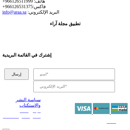
+هاتف: 966126511999
+فاكس:966126531375
:البريد الإلكتروني
info@araa.sa
تطبيق مجلة آراء
إشترك في القائمة البريدية
سياسة النشر
والإستكتاب
/ جميع الحقوق
محفوظة آراء 2014 -
2026