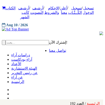
/
/
/
/
/
تسجيل
تسجيل
أعلن
الاحكام
أرشيف
أرشيف
الكتاب
الدخول
الكُــتَّـاب
معنا
والشروط
التصويت
كاتب
الشهر
Aug 10 / 2026
إشترك الآن!
تواصل معنا
دراسات آراء
آراء بودكاست
الأعداد
الهيئة الاستشارية
عن رئيس التحرير
عن آراء
الرئيسية
الرئيسية
/ العدد 192