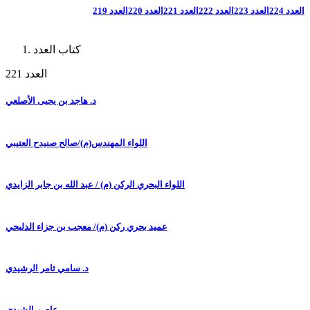
العدد 224
العدد 223
العدد 222
العدد 221
العدد 220
العدد 219
كتاب العدد
العدد 221
د. هاجد بن يحيى الأصلعي
اللواء المهندس(م)/صالح صنيدح العتيبي
اللواء البحري الركن (م) / عبد الله بن جابر الزايدي
عميد بحري ركن (م)/ معجب بن جزاء الدلبحي
د. سامي ثامر الرشيدي
عاصم الشيدي