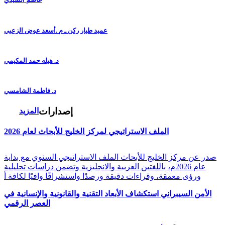
عميد طيار ركن ـ م .أسعد عوض الزعبي
د. هيله حمد المكيمي
د. فاطمة الشامسي
إصدارات
المزيد
الملف الاستراتيجي لمركز الخليج للأبحاث لعام 2026
صدر عن مركز الخليج للأبحاث الملف الاستراتيجي السنوي مع بداية
عام 2026م، باللغتين العربية والانجليزية وتضمن دراسات تحليلية
ورؤى معمقة، وقراءات دقيقة ورصدًا واستشرافًا وافيًا لكافة أ
الأمن السيبراني استكشاف الأبعاد التقنية والقانونية والإنسانية في
العصر الرقمي