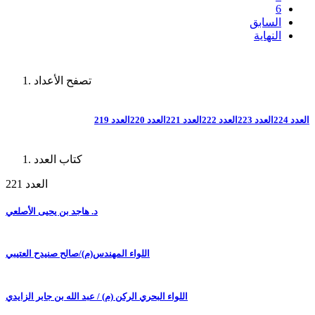
6
السابق
النهاية
تصفح الأعداد
العدد 224
العدد 223
العدد 222
العدد 221
العدد 220
العدد 219
كتاب العدد
العدد 221
د. هاجد بن يحيى الأصلعي
اللواء المهندس(م)/صالح صنيدح العتيبي
اللواء البحري الركن (م) / عبد الله بن جابر الزايدي