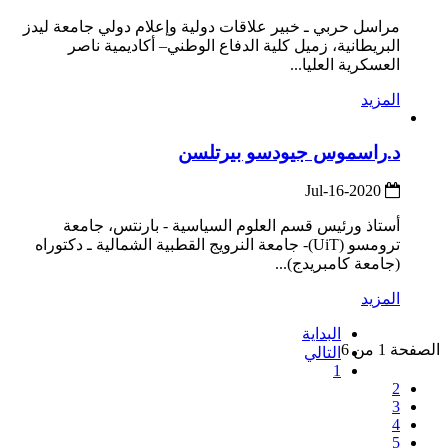
مراسل حربي ـ خبير علاقات دولية وإعلام دولي جامعة ليدز
البريطانية، زميل كلية الدفاع الوطني– أكاديمية ناصر
العسكرية العليا...
المزيد
د.راسموس جيودسو بيرتلسن
2020-Jul-16
أستاذ ورئيس قسم العلوم السياسية - بارنتس، جامعة
ترومسو (UiT)- جامعة النرويج القطبية الشمالية ـ دكتوراه
(جامعة كامبريدج)...
المزيد
البداية
الصفحة 1 من 6
التالي
1
2
3
4
5