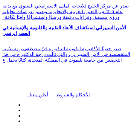
صدر عن مركز الخليج للأبحاث الملف الاستراتيجي السنوي مع بداية
عام 2026م، باللغتين العربية والانجليزية وتضمن دراسات تحليلية
ورؤى معمقة، وقراءات دقيقة ورصدًا واستشرافًا وافيًا لكافة أ
الأمن السيبراني استكشاف الأبعاد التقنية والقانونية والإنسانية في
العصر الرقمي
صدر حديثًا للأكاديمية الكويتية الدكتورة فَيّ مصطفى بن سلامة
المتخصصة في الأمن السيبراني، والتي نالت درجة الدكتوراه في هذا
التخصص من جامعة بليموث في المملكة المتحدة، كتابًا يحمل ع
|
الأحكام والشروط
أعلن معنا
| تابعنا على