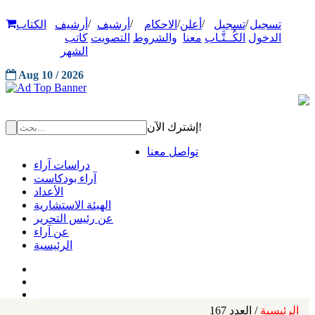
/
/
/
/
/
تسجيل
تسجيل
أعلن
الاحكام
أرشيف
أرشيف
الكتاب
الدخول
الكُــتَّـاب
معنا
والشروط
التصويت
كاتب
الشهر
Aug 10 / 2026
إشترك الآن!
تواصل معنا
دراسات آراء
آراء بودكاست
الأعداد
الهيئة الاستشارية
عن رئيس التحرير
عن آراء
الرئيسية
الرئيسية
/ العدد 167