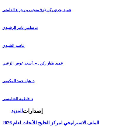
عميد بحري ركن (م)/ معجب بن جزاء الدلبحي
د. سامي ثامر الرشيدي
عاصم الشيدي
عميد طيار ركن ـ م .أسعد عوض الزعبي
د. هيله حمد المكيمي
د. فاطمة الشامسي
إصدارات
المزيد
الملف الاستراتيجي لمركز الخليج للأبحاث لعام 2026