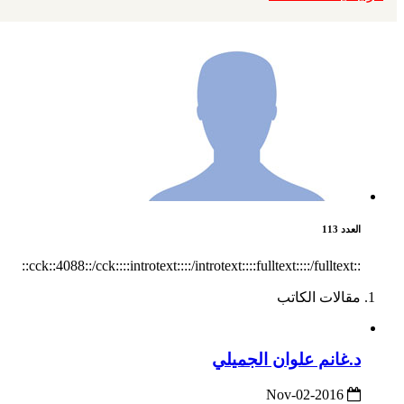
العدد 113
::cck::4088::/cck::::introtext::::/introtext::::fulltext::::/fulltext::
مقالات الكاتب
د.غانم علوان الجميلي
2016-Nov-02