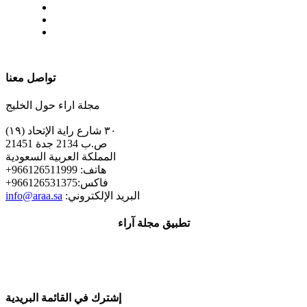
| تابعنا على
تواصل معنا
مجلة اراء حول الخليج
٣٠ شارع راية الإتحاد (١٩)
ص.ب 2134 جدة 21451
المملكة العربية السعودية
+هاتف: 966126511999
+فاكس:966126531375
:البريد الإلكتروني
info@araa.sa
تطبيق مجلة آراء
إشترك في القائمة البريدية