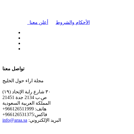
|
الأحكام والشروط
أعلن معنا
| تابعنا على
تواصل معنا
مجلة اراء حول الخليج
٣٠ شارع راية الإتحاد (١٩)
ص.ب 2134 جدة 21451
المملكة العربية السعودية
+هاتف: 966126511999
+فاكس:966126531375
:البريد الإلكتروني
info@araa.sa