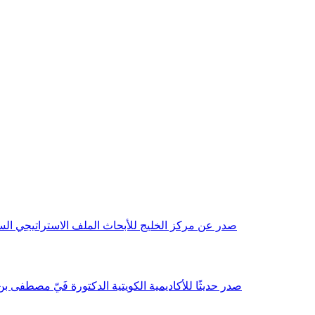
صدر عن مركز الخليج للأبحاث الملف الاستراتيجي السنوي مع بداية عام 2026م، باللغتين العربية والانجليزية وتضمن دراسات تحليلية ورؤى معمقة، 
صدر حديثًا للأكاديمية الكويتية الدكتورة فَيّ مصطفى