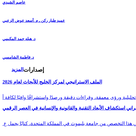
عاصم الشيدي
عميد طيار ركن ـ م .أسعد عوض الزعبي
د. هيله حمد المكيمي
د. فاطمة الشامسي
إصدارات
المزيد
الملف الاستراتيجي لمركز الخليج للأبحاث لعام 2026
راني استكشاف الأبعاد التقنية والقانونية والإنسانية في العصر الرقمي
في هذا التخصص من جامعة بليموث في المملكة المتحدة، كتابًا يحمل ع