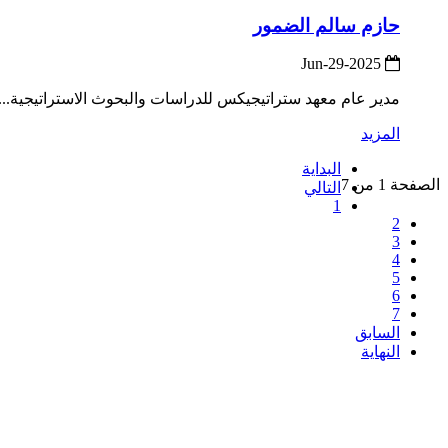
حازم سالم الضمور
2025-Jun-29
مدير عام معهد ستراتيجيكس للدراسات والبحوث الاستراتيجية...
المزيد
البداية
الصفحة 1 من 7
التالي
1
2
3
4
5
6
7
السابق
النهاية