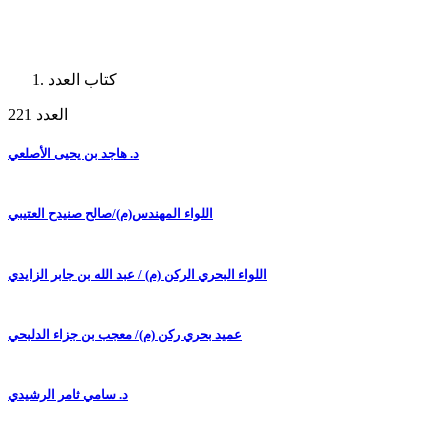
كتاب العدد
العدد 221
د. هاجد بن يحيى الأصلعي
اللواء المهندس(م)/صالح صنيدح العتيبي
اللواء البحري الركن (م) / عبد الله بن جابر الزايدي
عميد بحري ركن (م)/ معجب بن جزاء الدلبحي
د. سامي ثامر الرشيدي