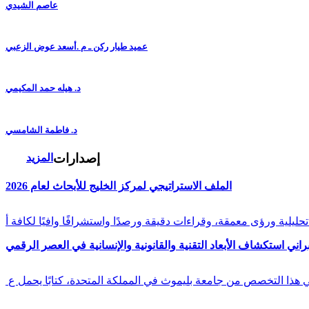
عاصم الشيدي
عميد طيار ركن ـ م .أسعد عوض الزعبي
د. هيله حمد المكيمي
د. فاطمة الشامسي
إصدارات
المزيد
الملف الاستراتيجي لمركز الخليج للأبحاث لعام 2026
راني استكشاف الأبعاد التقنية والقانونية والإنسانية في العصر الرقمي
في هذا التخصص من جامعة بليموث في المملكة المتحدة، كتابًا يحمل ع