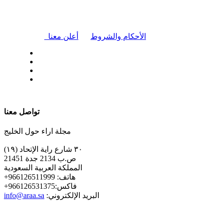
|
الأحكام والشروط
أعلن معنا
| تابعنا على
تواصل معنا
مجلة اراء حول الخليج
٣٠ شارع راية الإتحاد (١٩)
ص.ب 2134 جدة 21451
المملكة العربية السعودية
+هاتف: 966126511999
+فاكس:966126531375
:البريد الإلكتروني
info@araa.sa