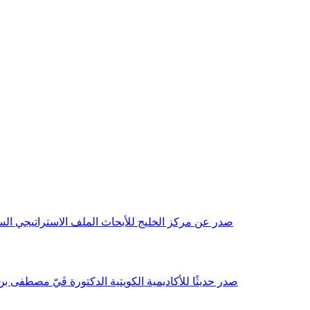
صدر عن مركز الخليج للأبحاث الملف الاستراتيجي السنوي مع بداية عام 2026م، باللغتين العربية والانجليزية وتضمن دراسات تحليلية ورؤى معمقة، 
صدر حديثًا للأكاديمية الكويتية الدكتورة فَيّ مصطفى