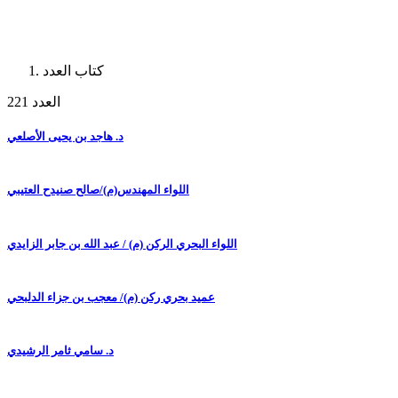
كتاب العدد
العدد 221
د. هاجد بن يحيى الأصلعي
اللواء المهندس(م)/صالح صنيدح العتيبي
اللواء البحري الركن (م) / عبد الله بن جابر الزايدي
عميد بحري ركن (م)/ معجب بن جزاء الدلبحي
د. سامي ثامر الرشيدي