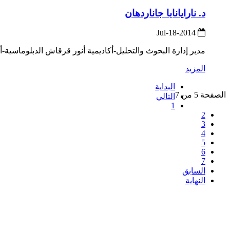
د. نارايانابا جاناردهان
2014-Jul-18
مدير إدارة البحوث والتحليل-أكاديمية أنور قرقاش الدبلوماسية-
المزيد
البداية
الصفحة 5 من 7
التالي
1
2
3
4
5
6
7
السابق
النهاية