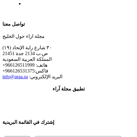
| تابعنا على
تواصل معنا
مجلة اراء حول الخليج
٣٠ شارع راية الإتحاد (١٩)
ص.ب 2134 جدة 21451
المملكة العربية السعودية
+هاتف: 966126511999
+فاكس:966126531375
:البريد الإلكتروني
info@araa.sa
تطبيق مجلة آراء
إشترك في القائمة البريدية