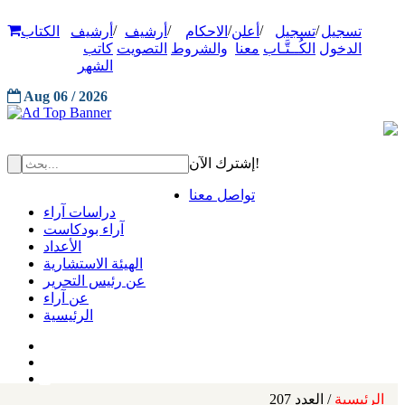
/
/
/
/
/
تسجيل
تسجيل
أعلن
الاحكام
أرشيف
أرشيف
الكتاب
الدخول
الكُــتَّـاب
معنا
والشروط
التصويت
كاتب
الشهر
Aug 06 / 2026
إشترك الآن!
تواصل معنا
دراسات آراء
آراء بودكاست
الأعداد
الهيئة الاستشارية
عن رئيس التحرير
عن آراء
الرئيسية
الرئيسية
/ العدد 207