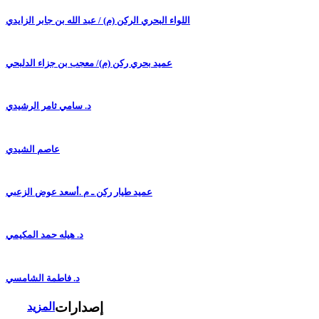
اللواء البحري الركن (م) / عبد الله بن جابر الزايدي
عميد بحري ركن (م)/ معجب بن جزاء الدلبحي
د. سامي ثامر الرشيدي
عاصم الشيدي
عميد طيار ركن ـ م .أسعد عوض الزعبي
د. هيله حمد المكيمي
د. فاطمة الشامسي
إصدارات
المزيد