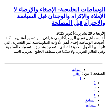
الوساطات الخليجية: الإصغاء والإرضاء لا
الإملاء والإكراه والوجدان قبل السياسة
والاحترام قبل المصلحة
الأربعاء، 29 تشرين1/أكتوير 2025
أ.د. إسماعيل نوري الربيعيأكاديمي عراقي ــ وندسور أونتاريو ــ كندا
أضحت الوساطة إحدى أهم الأدوات الدبلوماسية غير القسرية، التي
تلجأ إليها الدول الحديثة لتفادي التصعيد وتحقيق التسويات السلمية.
وفي العالم العربي، ولا سيّما في منطقة الخليج العربي، اك...
البداية
الصفحة 1 من 5
التالي
1
2
3
4
5
السابق
النهاية