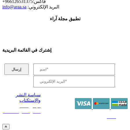
+فاكس:966126531375
:البريد الإلكتروني
info@araa.sa
تطبيق مجلة آراء
إشترك في القائمة البريدية
سياسة النشر
والإستكتاب
/ جميع الحقوق
محفوظة آراء 2014 -
2026