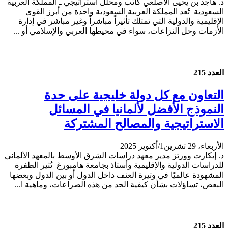
د. هاجد بن يحيى الأصلعي كاتب ومحلل استراتيجي ـ المملكة العربية
السعودية تُعد المملكة العربية السعودية واحدة من أبرز القوى
الإقليمية والدولية التي تمتلك تأثيراً مباشراً وغير مباشر في إدارة
الأزمات وحل النزاعات، سواء في محيطها العربي والإسلامي أو ...
العدد 215
التعاون مع كل دولة خليجية على حدة
النموذج الأفضل لألمانيا في المسائل
الاستراتيجية والمصالح المشتركة
الأربعاء، 29 تشرين1/أكتوير 2025
د. إيكارت وورتز مدير معهد دراسات الشرق الأوسط بالمعهد الألماني
للدراسات الدولية والإقليمية وأستاذ بجامعة هامبورغ تُثير الطفرة
المشهودة عالميًا في وتيرة العنف داخل الدول أو بين الدول وبعضها
البعض، تساؤلات بشأن كيفية الحد من هذه الصراعات، وماهية ا...
العدد 215