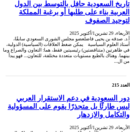
تاريخ السعودية حافل بالتوسط بين الدول
العربية بناء على طلبها أو برغبة المملكة
لتوحيد الصفوف
الأربعاء، 29 تشرين1/أكتوير 2025
أ.د. صدقه بن يحيى فاضلعضو مجلس الشورى السعودي سابقًا،
أستاذ العلوم السياسية يمكن ضغط العلاقات (السياسية) الدولية،
في ظاهرتين (متناقضتين) رئيسيتين فقط، هما: التعاون والصراع وما
بينهما. وهناك بالطبع مستويات متعددة مختلفة، للتعاون... فهو يبدأ
من ال...
العدد 215
دور السعودية في دعم الاستقرار العربي
ليس طارئًا بل متجذرًا يقوم على المسؤولية
والتكامل والازدهار
الأربعاء، 29 تشرين1/أكتوير 2025