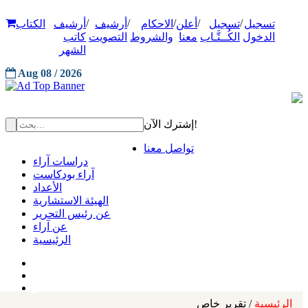
/
/
/
/
/
تسجيل
تسجيل
أعلن
الاحكام
أرشيف
أرشيف
الكتاب
الدخول
الكُــتَّـاب
معنا
والشروط
التصويت
كاتب
الشهر
Aug 08 / 2026
إشترك الآن!
تواصل معنا
دراسات آراء
آراء بودكاست
الأعداد
الهيئة الاستشارية
عن رئيس التحرير
عن آراء
الرئيسية
الرئيسية
/ تقرير خاص