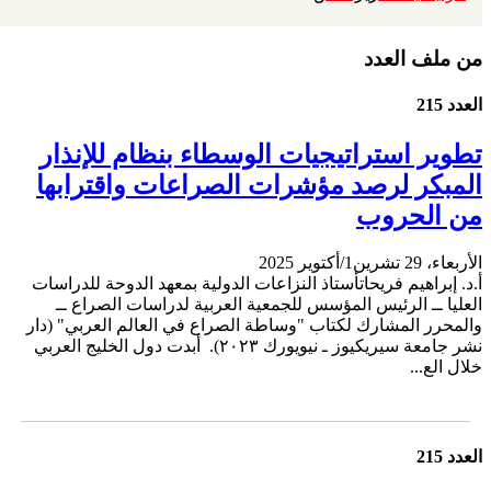
من ملف العدد
العدد 215
تطوير استراتيجيات الوسطاء بنظام للإنذار
المبكر لرصد مؤشرات الصراعات واقترابها
من الحروب
الأربعاء، 29 تشرين1/أكتوير 2025
أ.د. إبراهيم فريحاتأستاذ النزاعات الدولية بمعهد الدوحة للدراسات
العليا ــ الرئيس المؤسس للجمعية العربية لدراسات الصراع ــ
والمحرر المشارك لكتاب "وساطة الصراع في العالم العربي" (دار
نشر جامعة سيريكيوز ـ نيويورك ٢٠٢٣). أبدت دول الخليج العربي
خلال الع...
العدد 215