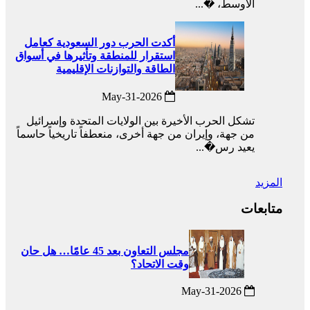
الأوسط، �...
أكدت الحرب دور السعودية كعامل
استقرار للمنطقة وتأثيرها في أسواق
الطاقة والتوازنات الإقليمية
2026-May-31
تشكل الحرب الأخيرة بين الولايات المتحدة وإسرائيل
من جهة، وإيران من جهة أخرى، منعطفاً تاريخياً حاسماً
يعيد رس�...
المزيد
متابعات
مجلس التعاون بعد 45 عامًا… هل حان
وقت الاتحاد؟
2026-May-31