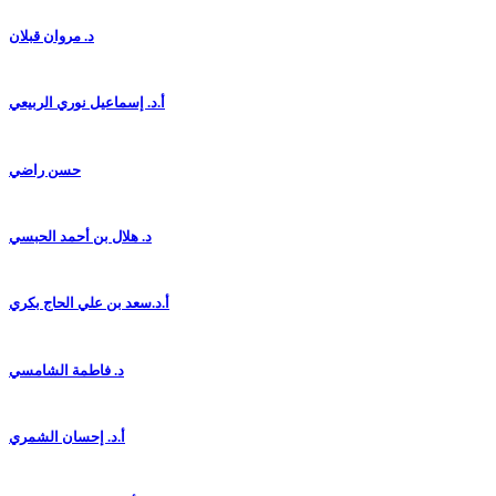
د. مروان قبلان
أ.د. إسماعيل نوري الربيعي
حسن راضي
د. هلال بن أحمد الحبسي
أ.د.سعد بن علي الحاج بكري
د. فاطمة الشامسي
أ.د. إحسان الشمري