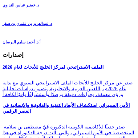
د. خضير عباس النداوي
د. عبدالعزيز بن عثمان بن صقر
أ.د. أحمد سليم البرصان
إصدارات
الملف الاستراتيجي لمركز الخليج للأبحاث لعام 2026
صدر عن مركز الخليج للأبحاث الملف الاستراتيجي السنوي مع بداية
عام 2026م، باللغتين العربية والانجليزية وتضمن دراسات تحليلية
ورؤى معمقة، وقراءات دقيقة ورصدًا واستشرافًا وافيًا لكافة أ
الأمن السيبراني استكشاف الأبعاد التقنية والقانونية والإنسانية في
العصر الرقمي
صدر حديثًا للأكاديمية الكويتية الدكتورة فَيّ مصطفى بن سلامة
المتخصصة في الأمن السيبراني، والتي نالت درجة الدكتوراه في هذا