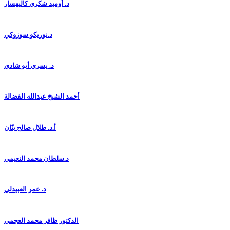
د. أوميد شكري كاليهسار
د.نوريكو سوزوكي
د. يسري أبو شادي
أحمد الشيخ عبدالله الفضالة
أ.د. طلال صالح بنّان
د.سلطان محمد النعيمي
د. عمر العبيدلي
الدكتور ظافر محمد العجمي