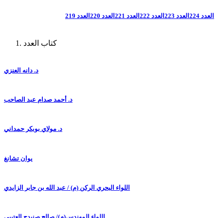
العدد 224
العدد 223
العدد 222
العدد 221
العدد 220
العدد 219
كتاب العدد
د. دانه العنزي
د. أحمد صدام عبد الصاحب
د. مولاي بوبكر حمداني
يوان تشانغ
اللواء البحري الركن (م) / عبد الله بن جابر الزايدي
اللواء المهندس(م)/ صالح صنيدح العتيبي