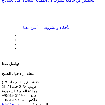
التخصص من جامعة بليموث في المملكة المتحدة، كتابًا يحمل ع
|
الأحكام والشروط
أعلن معنا
| تابعنا على
تواصل معنا
مجلة اراء حول الخليج
٣٠ شارع راية الإتحاد (١٩)
ص.ب 2134 جدة 21451
المملكة العربية السعودية
+هاتف: 966126511999
+فاكس:966126531375
:البريد الإلكتروني
info@araa.sa