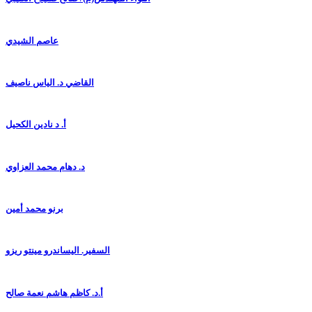
عاصم الشيدي
القاضي د. الياس ناصيف
أ. د نادين الكحيل
د. دهام محمد العزاوي
برنو محمد أمين
السفير. اليساندرو مينتو ريزو
أ.د. كاظم هاشم نعمة صالح