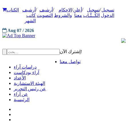
/
/
/
/
/
تسجيل
تسجيل
أعلن
الاحكام
أرشيف
أرشيف
الكتاب
الدخول
الكُــتَّـاب
معنا
والشروط
التصويت
كاتب
الشهر
Aug 07 / 2026
إشترك الآن!
تواصل معنا
دراسات آراء
آراء بودكاست
الأعداد
الهيئة الاستشارية
عن رئيس التحرير
عن آراء
الرئيسية