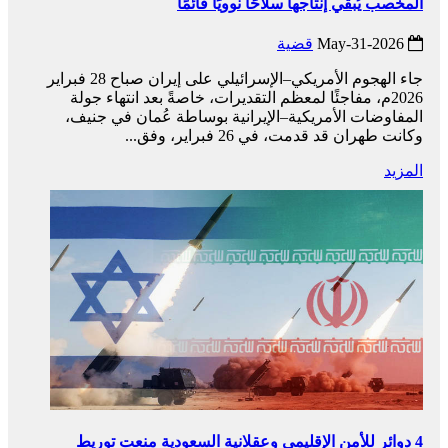
المخصب يُبقي إنتاجها سلاحًا نوويًا قائمًا
2026-May-31
قضية
جاء الهجوم الأمريكي–الإسرائيلي على إيران صباح 28 فبراير
2026م، مفاجئًا لمعظم التقديرات، خاصةً بعد انتهاء جولة
المفاوضات الأمريكية–الإيرانية بوساطة عُمان في جنيف،
وكانت طهران قد قدمت، في 26 فبراير، وفق...
المزيد
4 دوائر للأمن الإقليمي وعقلانية السعودية منعت توريط