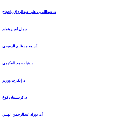
د. عبدالله بن علي عبدالرزاق باحجاج
جمال أمين همام
أ.د. محمد غانم الرميحي
د. هيله حمد المكيمي
د. إيكارت وورتز
د. كريستيان كوخ
أ.د. نوزاد عبدالرحمن الهيتي