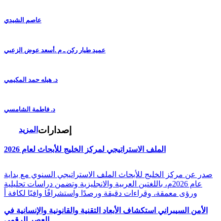
عاصم الشيدي
عميد طيار ركن ـ م .أسعد عوض الزعبي
د. هيله حمد المكيمي
د. فاطمة الشامسي
إصدارات
المزيد
الملف الاستراتيجي لمركز الخليج للأبحاث لعام 2026
صدر عن مركز الخليج للأبحاث الملف الاستراتيجي السنوي مع بداية
عام 2026م، باللغتين العربية والانجليزية وتضمن دراسات تحليلية
ورؤى معمقة، وقراءات دقيقة ورصدًا واستشرافًا وافيًا لكافة أ
الأمن السيبراني استكشاف الأبعاد التقنية والقانونية والإنسانية في
العصر الرقمي