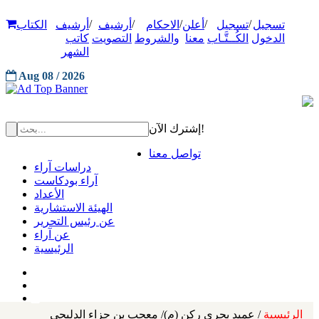
/
/
/
/
/
تسجيل
تسجيل
أعلن
الاحكام
أرشيف
أرشيف
الكتاب
الدخول
الكُــتَّـاب
معنا
والشروط
التصويت
كاتب
الشهر
Aug 08 / 2026
إشترك الآن!
تواصل معنا
دراسات آراء
آراء بودكاست
الأعداد
الهيئة الاستشارية
عن رئيس التحرير
عن آراء
الرئيسية
الرئيسية
/ عميد بحري ركن (م)/ معجب بن جزاء الدلبحي