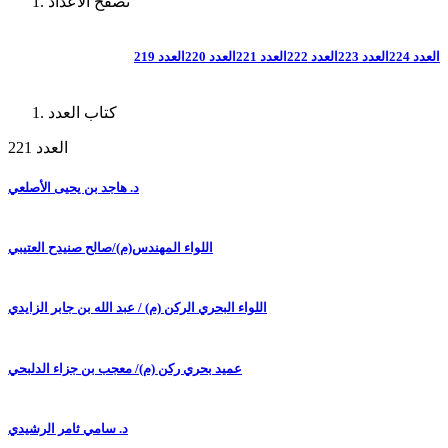
تصفح الأعداد
العدد 224
العدد 223
العدد 222
العدد 221
العدد 220
العدد 219
كتاب العدد
العدد 221
د. هاجد بن يحيى الأصلعي
اللواء المهندس(م)/صالح صنيدح العتيبي
اللواء البحري الركن (م) / عبد الله بن جابر الزايدي
عميد بحري ركن (م)/ معجب بن جزاء الدلبحي
د. سامي ثامر الرشيدي