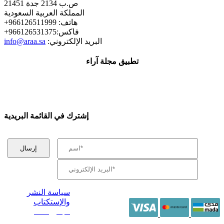
ص.ب 2134 جدة 21451
المملكة العربية السعودية
+هاتف: 966126511999
+فاكس:966126531375
:البريد الإلكتروني
info@araa.sa
تطبيق مجلة آراء
إشترك في القائمة البريدية
سياسة النشر
والإستكتاب
/ جميع الحقوق
محفوظة آراء 2014 -