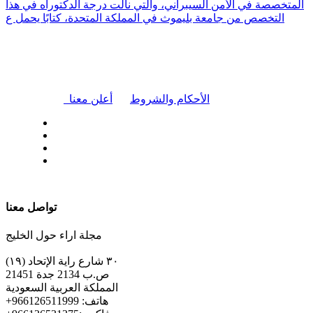
المتخصصة في الأمن السيبراني، والتي نالت درجة الدكتوراه في هذا
التخصص من جامعة بليموث في المملكة المتحدة، كتابًا يحمل ع
|
الأحكام والشروط
أعلن معنا
| تابعنا على
تواصل معنا
مجلة اراء حول الخليج
٣٠ شارع راية الإتحاد (١٩)
ص.ب 2134 جدة 21451
المملكة العربية السعودية
+هاتف: 966126511999