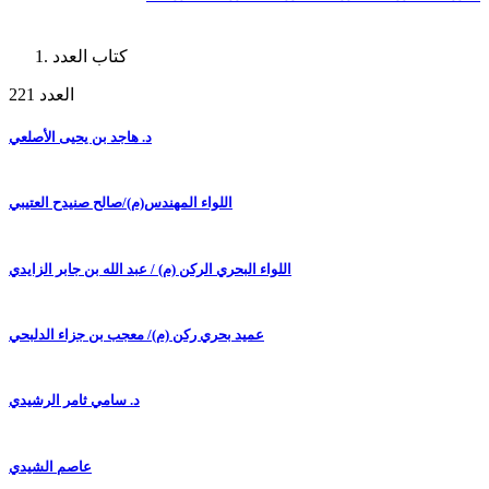
كتاب العدد
العدد 221
د. هاجد بن يحيى الأصلعي
اللواء المهندس(م)/صالح صنيدح العتيبي
اللواء البحري الركن (م) / عبد الله بن جابر الزايدي
عميد بحري ركن (م)/ معجب بن جزاء الدلبحي
د. سامي ثامر الرشيدي
عاصم الشيدي