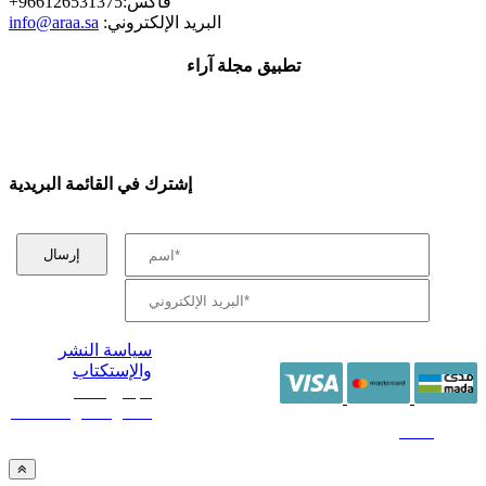
+فاكس:966126531375
:البريد الإلكتروني
info@araa.sa
تطبيق مجلة آراء
إشترك في القائمة البريدية
سياسة النشر
والإستكتاب
/ جميع الحقوق
محفوظة آراء 2014 -
2026