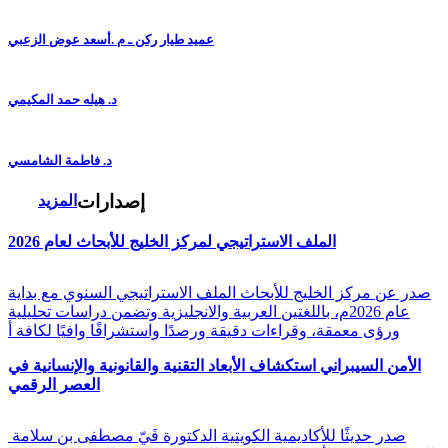
عميد طيار ركن ـ م .أسعد عوض الزعبي
د. هيله حمد المكيمي
د. فاطمة الشامسي
إصدارات
المزيد
الملف الاستراتيجي لمركز الخليج للأبحاث لعام 2026
صدر عن مركز الخليج للأبحاث الملف الاستراتيجي السنوي مع بداية
عام 2026م، باللغتين العربية والانجليزية وتضمن دراسات تحليلية
ورؤى معمقة، وقراءات دقيقة ورصدًا واستشرافًا وافيًا لكافة أ
الأمن السيبراني استكشاف الأبعاد التقنية والقانونية والإنسانية في
العصر الرقمي
صدر حديثًا للأكاديمية الكويتية الدكتورة فَيّ مصطفى بن سلامة