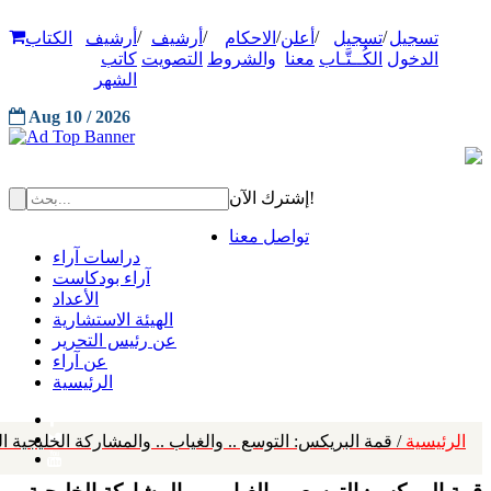
/
/
/
/
/
تسجيل
تسجيل
أعلن
الاحكام
أرشيف
أرشيف
الكتاب
الدخول
الكُــتَّـاب
معنا
والشروط
التصويت
كاتب
الشهر
Aug 10 / 2026
إشترك الآن!
تواصل معنا
دراسات آراء
آراء بودكاست
الأعداد
الهيئة الاستشارية
عن رئيس التحرير
عن آراء
الرئيسية
الرئيسية
/ قمة البريكس: التوسع .. والغياب .. والمشاركة الخليجية ا