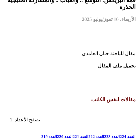
قمة البريكس: التوسع .. والغياب .. والمشاركة الخليجية
الحذرة
الأربعاء، 16 تموز/يوليو 2025
مقال للباحثة حنان الغامدي
تحميل ملف المقال
مقالات لنفس الكاتب
تصفح الأعداد
العدد 224
العدد 223
العدد 222
العدد 221
العدد 220
العدد 219