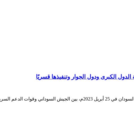
لدول الكبرى ودول الجوار وتنفيذها قسريًا
السفير عادل شرفي سفير سوداني سابق اندلعت الحرب في السودان في 25 أبريل 