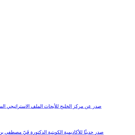
صدر عن مركز الخليج للأبحاث الملف الاستراتيجي السنوي مع بداية عام 2026م، باللغتين العربية والانجليزية وتضمن دراسات تحليلية ورؤى معمقة، 
صدر حديثًا للأكاديمية الكويتية الدكتورة فَيّ مصطفى