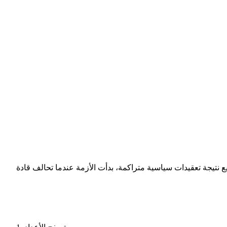
2023م، بين الجيش السوداني وقوات الدعم السريع نتيجة تعقيدات سياسية متراكمة، بدأت الأزمة عندما تحالف قادة