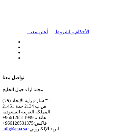
|
الأحكام والشروط
أعلن معنا
| تابعنا على
تواصل معنا
مجلة اراء حول الخليج
٣٠ شارع راية الإتحاد (١٩)
ص.ب 2134 جدة 21451
المملكة العربية السعودية
+هاتف: 966126511999
+فاكس:966126531375
:البريد الإلكتروني
info@araa.sa