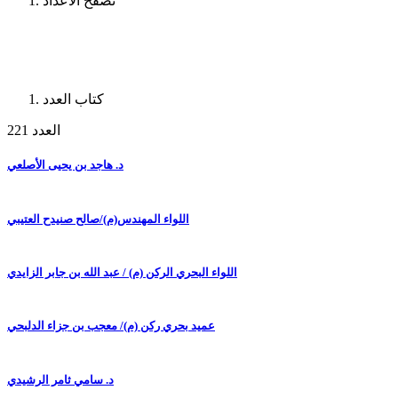
تصفح الأعداد
كتاب العدد
العدد 221
د. هاجد بن يحيى الأصلعي
اللواء المهندس(م)/صالح صنيدح العتيبي
اللواء البحري الركن (م) / عبد الله بن جابر الزايدي
عميد بحري ركن (م)/ معجب بن جزاء الدلبحي
د. سامي ثامر الرشيدي