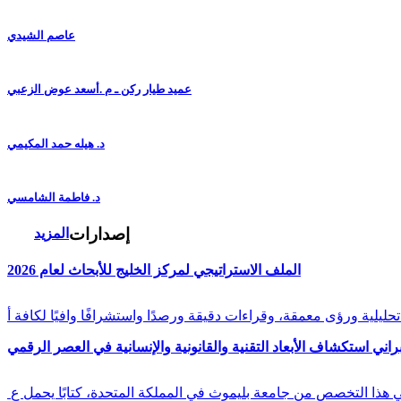
عاصم الشيدي
عميد طيار ركن ـ م .أسعد عوض الزعبي
د. هيله حمد المكيمي
د. فاطمة الشامسي
إصدارات
المزيد
الملف الاستراتيجي لمركز الخليج للأبحاث لعام 2026
راني استكشاف الأبعاد التقنية والقانونية والإنسانية في العصر الرقمي
في هذا التخصص من جامعة بليموث في المملكة المتحدة، كتابًا يحمل ع