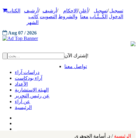
/
/
/
/
/
تسجيل
تسجيل
أعلن
الاحكام
أرشيف
أرشيف
الكتاب
الدخول
الكُــتَّـاب
معنا
والشروط
التصويت
كاتب
الشهر
Aug 07 / 2026
إشترك الآن!
تواصل معنا
دراسات آراء
آراء بودكاست
الأعداد
الهيئة الاستشارية
عن رئيس التحرير
عن آراء
الرئيسية
الرئيسية
/ د. أسامة الجوهري