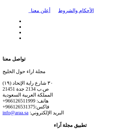
|
الأحكام والشروط
أعلن معنا
| تابعنا على
تواصل معنا
مجلة اراء حول الخليج
٣٠ شارع راية الإتحاد (١٩)
ص.ب 2134 جدة 21451
المملكة العربية السعودية
+هاتف: 966126511999
+فاكس:966126531375
:البريد الإلكتروني
info@araa.sa
تطبيق مجلة آراء