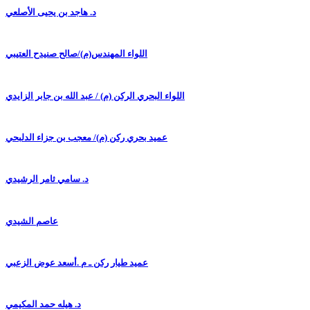
د. هاجد بن يحيى الأصلعي
اللواء المهندس(م)/صالح صنيدح العتيبي
اللواء البحري الركن (م) / عبد الله بن جابر الزايدي
عميد بحري ركن (م)/ معجب بن جزاء الدلبحي
د. سامي ثامر الرشيدي
عاصم الشيدي
عميد طيار ركن ـ م .أسعد عوض الزعبي
د. هيله حمد المكيمي