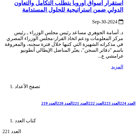
استقرار أسواق أوروبا يتطلب التكامل والتعاون
الدولي ضمن استراتيجية للحلول المستدامة
2024-Sep-30
د. أسامة الجوهري مساعد رئيس مجلس الوزراء ـ رئيس
مركز المعلومات ودعم اتخاذ القرار-مجلس الوزراء المصري
في مذكراته الشهيرة التي كتبها خلال فترة سجنه، والمعروفة
باسم "دفاتر السجن"، يعبّر المناضل الإيطالي أنطونيو
غرامشي ع...
المزيد
تصفح الأعداد
العدد 224
العدد 223
العدد 222
العدد 221
العدد 220
العدد 219
كتاب العدد
العدد 221