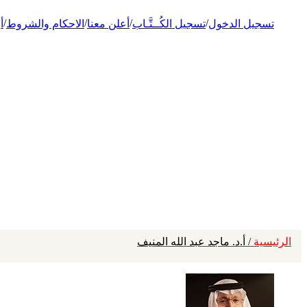
/
/
/
/
تسجيل الدخول
تسجيل الكُــتَّـاب
أعلن معنا
الاحكام والشروط
أ
الرئيسية
/ أ.د. ماجد عبد الله المنيف