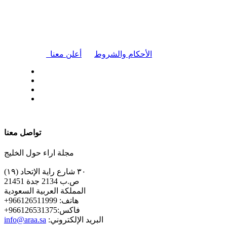
|
الأحكام والشروط
أعلن معنا
| تابعنا على
تواصل معنا
مجلة اراء حول الخليج
٣٠ شارع راية الإتحاد (١٩)
ص.ب 2134 جدة 21451
المملكة العربية السعودية
+هاتف: 966126511999
+فاكس:966126531375
:البريد الإلكتروني
info@araa.sa