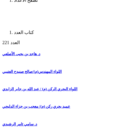
تصفح الأعداد
كتاب العدد
العدد 221
د. هاجد بن يحيى الأصلعي
اللواء المهندس(م)/صالح صنيدح العتيبي
اللواء البحري الركن (م) / عبد الله بن جابر الزايدي
عميد بحري ركن (م)/ معجب بن جزاء الدلبحي
د. سامي ثامر الرشيدي