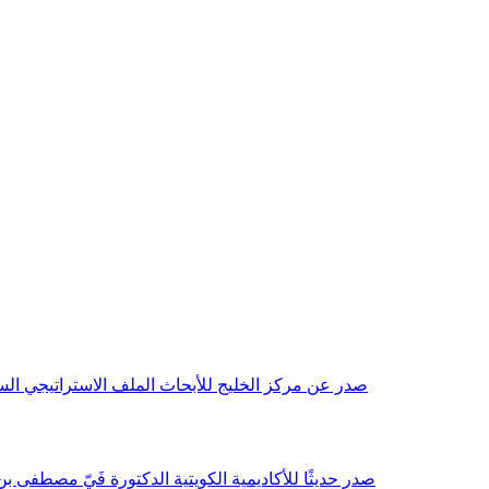
صدر عن مركز الخليج للأبحاث الملف الاستراتيجي السنوي مع بداية عام 2026م، باللغتين العربية والانجليزية وتضمن دراسات تحليلية ورؤى معمقة، 
صدر حديثًا للأكاديمية الكويتية الدكتورة فَيّ مصطفى