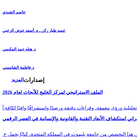
عاصم الشيدي
عميد طيار ركن ـ م .أسعد عوض الزعبي
د. هيله حمد المكيمي
د. فاطمة الشامسي
إصدارات
المزيد
الملف الاستراتيجي لمركز الخليج للأبحاث لعام 2026
راني استكشاف الأبعاد التقنية والقانونية والإنسانية في العصر الرقمي
في هذا التخصص من جامعة بليموث في المملكة المتحدة، كتابًا يحمل ع