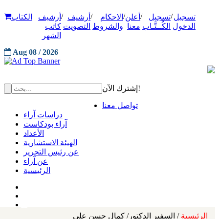
/
/
/
/
/
تسجيل
تسجيل
أعلن
الاحكام
أرشيف
أرشيف
الكتاب
الدخول
الكُــتَّـاب
معنا
والشروط
التصويت
كاتب
الشهر
Aug 08 / 2026
إشترك الآن!
تواصل معنا
دراسات آراء
آراء بودكاست
الأعداد
الهيئة الاستشارية
عن رئيس التحرير
عن آراء
الرئيسية
الرئيسية
/ السفير الدكتور/ كمال حسن علي