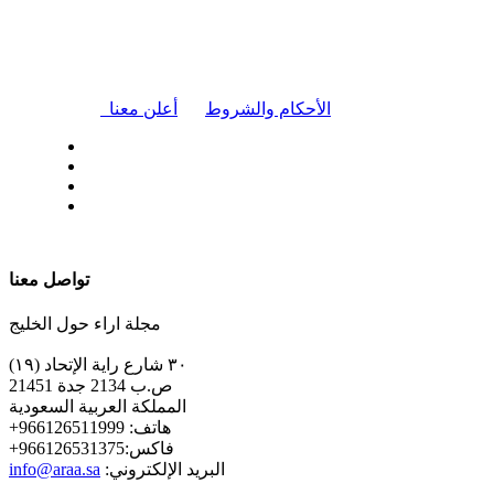
|
الأحكام والشروط
أعلن معنا
| تابعنا على
تواصل معنا
مجلة اراء حول الخليج
٣٠ شارع راية الإتحاد (١٩)
ص.ب 2134 جدة 21451
المملكة العربية السعودية
+هاتف: 966126511999
+فاكس:966126531375
:البريد الإلكتروني
info@araa.sa