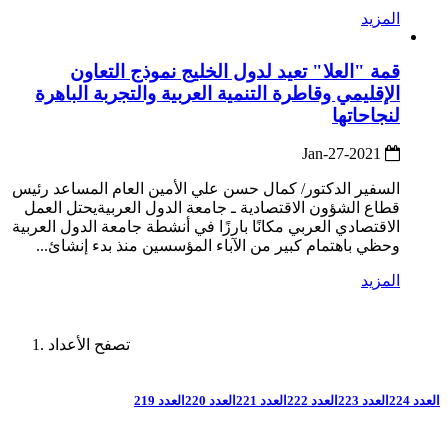
المزيد
قمة "العلا" تعيد لدول الخليج نموذج التعاون
الإقليمي وقاطرة التنمية العربية والتجربة الباهرة
لنجاحاتها
2021-Jan-27
السفير الدكتور/ كمال حسن علي الأمين العام المساعد رئيس
قطاع الشؤون الاقتصادية ـ جامعة الدول العربيةيحتل العمل
الاقتصادي العربي مكانًا بارزًا في أنشطة جامعة الدول العربية
وحظي باهتمام كبير من الآباء المؤسسين منذ بدء إنشائ...
المزيد
تصفح الأعداد
العدد 224
العدد 223
العدد 222
العدد 221
العدد 220
العدد 219