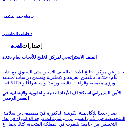
د. هيله حمد المكيمي
د. فاطمة الشامسي
إصدارات
المزيد
الملف الاستراتيجي لمركز الخليج للأبحاث لعام 2026
صدر عن مركز الخليج للأبحاث الملف الاستراتيجي السنوي مع بداية
عام 2026م، باللغتين العربية والانجليزية وتضمن دراسات تحليلية
ورؤى معمقة، وقراءات دقيقة ورصدًا واستشرافًا وافيًا لكافة أ
الأمن السيبراني استكشاف الأبعاد التقنية والقانونية والإنسانية في
العصر الرقمي
صدر حديثًا للأكاديمية الكويتية الدكتورة فَيّ مصطفى بن سلامة
المتخصصة في الأمن السيبراني، والتي نالت درجة الدكتوراه في هذا
التخصص من جامعة بليموث في المملكة المتحدة، كتابًا يحمل ع