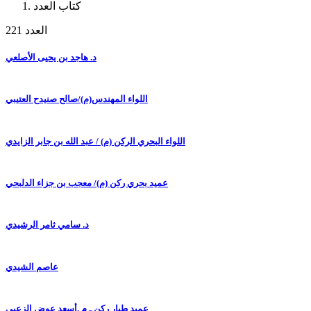
كتاب العدد
العدد 221
د. هاجد بن يحيى الأصلعي
اللواء المهندس(م)/صالح صنيدح العتيبي
اللواء البحري الركن (م) / عبد الله بن جابر الزايدي
عميد بحري ركن (م)/ معجب بن جزاء الدلبحي
د. سامي ثامر الرشيدي
عاصم الشيدي
عميد طيار ركن ـ م .أسعد عوض الزعبي