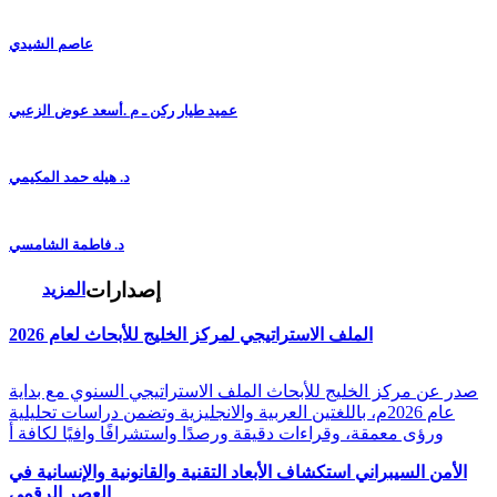
عاصم الشيدي
عميد طيار ركن ـ م .أسعد عوض الزعبي
د. هيله حمد المكيمي
د. فاطمة الشامسي
إصدارات
المزيد
الملف الاستراتيجي لمركز الخليج للأبحاث لعام 2026
صدر عن مركز الخليج للأبحاث الملف الاستراتيجي السنوي مع بداية
عام 2026م، باللغتين العربية والانجليزية وتضمن دراسات تحليلية
ورؤى معمقة، وقراءات دقيقة ورصدًا واستشرافًا وافيًا لكافة أ
الأمن السيبراني استكشاف الأبعاد التقنية والقانونية والإنسانية في
العصر الرقمي