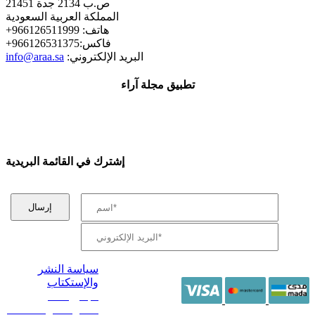
ص.ب 2134 جدة 21451
المملكة العربية السعودية
+هاتف: 966126511999
+فاكس:966126531375
:البريد الإلكتروني
info@araa.sa
تطبيق مجلة آراء
إشترك في القائمة البريدية
سياسة النشر
والإستكتاب
/ جميع الحقوق
محفوظة آراء 2014 -