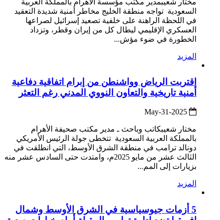
مختار شعيبمدير مكتب مؤسسة الأهرام بالمملكة العربية
السعودية تواجه منطقة الخليج مخاطر أمنية شديدة التعقيد
في اللحظة الراهنة على خلفية تصعيد إسرائيل لصراعها
العسكري الإقليمي ليطال كل من إيران وقطر، وتزداد
الخطورة في ضوء مؤش...
المزيد
اقتربت الرياض وواشنطن من إبرام اتفاقية دفاعية
أمنية تاريخية والتعاون النووي المدني رغم التعثر
2025-May-31
مختار شعيبكاتب وباحث ـ مدير مكتب صحيفة الأهرام
بالمملكة العربية السعودية تتخطى جولة الرئيس الأمريكي
دونالد ترامب في منطقة الشرق الأوسط، التي انطلقت في
الثالث عشر من مايو 2025م، وامتدت حتى السادس عشر منه
بزيارات إلى المم...
المزيد
5 أزمات جيوسياسية في الشرق الأوسط وشمال