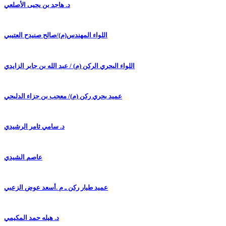
د. هاجد بن يحيى الأصلعي
اللواء المهندس(م)/صالح صنيدح العتيبي
اللواء البحري الركن (م) / عبد الله بن جابر الزايدي
عميد بحري ركن (م)/ معجب بن جزاء الدلبحي
د. سامي ثامر الرشيدي
عاصم الشيدي
عميد طيار ركن ـ م .أسعد عوض الزعبي
د. هيله حمد المكيمي