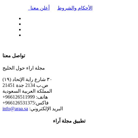
|
الأحكام والشروط
أعلن معنا
| تابعنا على
تواصل معنا
مجلة اراء حول الخليج
٣٠ شارع راية الإتحاد (١٩)
ص.ب 2134 جدة 21451
المملكة العربية السعودية
+هاتف: 966126511999
+فاكس:966126531375
:البريد الإلكتروني
info@araa.sa
تطبيق مجلة آراء