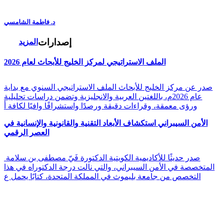
د. فاطمة الشامسي
إصدارات
المزيد
الملف الاستراتيجي لمركز الخليج للأبحاث لعام 2026
صدر عن مركز الخليج للأبحاث الملف الاستراتيجي السنوي مع بداية
عام 2026م، باللغتين العربية والانجليزية وتضمن دراسات تحليلية
ورؤى معمقة، وقراءات دقيقة ورصدًا واستشرافًا وافيًا لكافة أ
الأمن السيبراني استكشاف الأبعاد التقنية والقانونية والإنسانية في
العصر الرقمي
صدر حديثًا للأكاديمية الكويتية الدكتورة فَيّ مصطفى بن سلامة
المتخصصة في الأمن السيبراني، والتي نالت درجة الدكتوراه في هذا
التخصص من جامعة بليموث في المملكة المتحدة، كتابًا يحمل ع