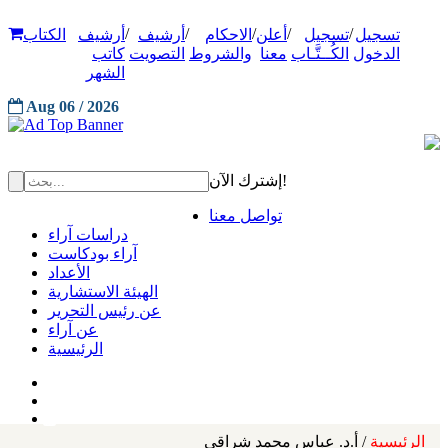
/
/
/
/
/
تسجيل
تسجيل
أعلن
الاحكام
أرشيف
أرشيف
الكتاب
الدخول
الكُــتَّـاب
معنا
والشروط
التصويت
كاتب
الشهر
Aug 06 / 2026
إشترك الآن!
تواصل معنا
دراسات آراء
آراء بودكاست
الأعداد
الهيئة الاستشارية
عن رئيس التحرير
عن آراء
الرئيسية
الرئيسية
/ أ.د. عباس محمد شراقي