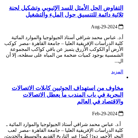
التفاوض الحل الأمثل للسد الإثيوبي وتشكيل لجنة
ثلاثية دائمة للتنسيق حول الملء والتشغيل
2024-Aug-29
أ.د. عباس محمد شراقي أستاذ الجيولوجيا والموارد المائية
كلية الدراسات الإفريقية العليا – جامعة القاهرة -مصر كوكب
الأرض أو الكوكب الأزرق يتميز عن باقي كواكب المجموعة
الشمسية بوجود كميات ضخمة من المياه على سطحه، إلا أن
ال...
المزيد
مخاوف من استهداف الحوثيين كابلات الاتصالات
البحرية في باب المندب ما يعطل الاتصالات
والاقتصاد في العالم
2024-Feb-29
أ.د. عباس محمد شراقي أستاذ الجيولوجيا والموارد المائية ـ
كلية الدراسات الإفريقية العليا – جامعة القاهرة -مصر لعب
البحر الأحمر دورًا كبيرًا عبر التاريخ القديم والوسيط والحديث،