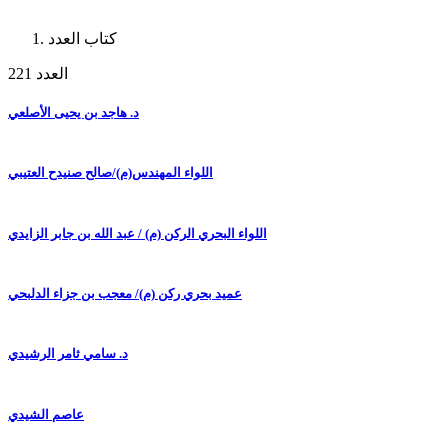
كتاب العدد
العدد 221
د. هاجد بن يحيى الأصلعي
اللواء المهندس(م)/صالح صنيدح العتيبي
اللواء البحري الركن (م) / عبد الله بن جابر الزايدي
عميد بحري ركن (م)/ معجب بن جزاء الدلبحي
د. سامي ثامر الرشيدي
عاصم الشيدي