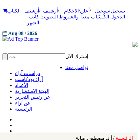
/
/
/
/
/
تسجيل
تسجيل
أعلن
الاحكام
أرشيف
أرشيف
الكتاب
الدخول
الكُــتَّـاب
معنا
والشروط
التصويت
كاتب
الشهر
Aug 08 / 2026
إشترك الآن!
تواصل معنا
دراسات آراء
آراء بودكاست
الأعداد
الهيئة الاستشارية
عن رئيس التحرير
عن آراء
الرئيسية
الرئيسية
/ أ.د. مصطفى صايج