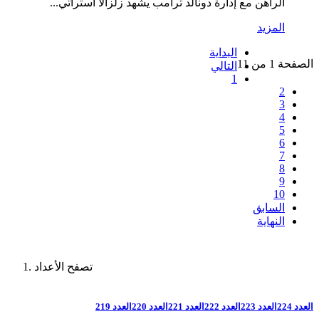
الراهن مع إدارة دونالد ترامب يشهد زلزالًا استراتي...
المزيد
البداية
الصفحة 1 من 11
التالي
1
2
3
4
5
6
7
8
9
10
السابق
النهاية
تصفح الأعداد
العدد 224
العدد 223
العدد 222
العدد 221
العدد 220
العدد 219