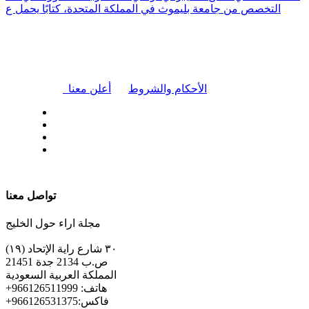
التخصص من جامعة بليموث في المملكة المتحدة، كتابًا يحمل ع
|
الأحكام والشروط
أعلن معنا
| تابعنا على
تواصل معنا
مجلة اراء حول الخليج
٣٠ شارع راية الإتحاد (١٩)
ص.ب 2134 جدة 21451
المملكة العربية السعودية
+هاتف: 966126511999
+فاكس:966126531375