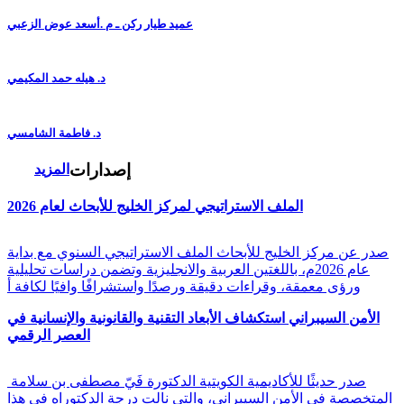
عميد طيار ركن ـ م .أسعد عوض الزعبي
د. هيله حمد المكيمي
د. فاطمة الشامسي
إصدارات
المزيد
الملف الاستراتيجي لمركز الخليج للأبحاث لعام 2026
صدر عن مركز الخليج للأبحاث الملف الاستراتيجي السنوي مع بداية
عام 2026م، باللغتين العربية والانجليزية وتضمن دراسات تحليلية
ورؤى معمقة، وقراءات دقيقة ورصدًا واستشرافًا وافيًا لكافة أ
الأمن السيبراني استكشاف الأبعاد التقنية والقانونية والإنسانية في
العصر الرقمي
صدر حديثًا للأكاديمية الكويتية الدكتورة فَيّ مصطفى بن سلامة
المتخصصة في الأمن السيبراني، والتي نالت درجة الدكتوراه في هذا