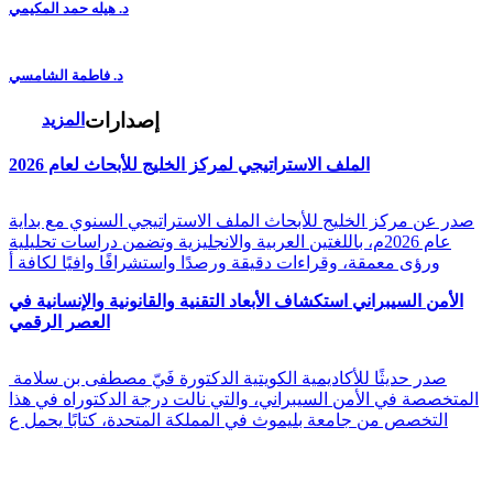
د. هيله حمد المكيمي
د. فاطمة الشامسي
إصدارات
المزيد
الملف الاستراتيجي لمركز الخليج للأبحاث لعام 2026
صدر عن مركز الخليج للأبحاث الملف الاستراتيجي السنوي مع بداية
عام 2026م، باللغتين العربية والانجليزية وتضمن دراسات تحليلية
ورؤى معمقة، وقراءات دقيقة ورصدًا واستشرافًا وافيًا لكافة أ
الأمن السيبراني استكشاف الأبعاد التقنية والقانونية والإنسانية في
العصر الرقمي
صدر حديثًا للأكاديمية الكويتية الدكتورة فَيّ مصطفى بن سلامة
المتخصصة في الأمن السيبراني، والتي نالت درجة الدكتوراه في هذا
التخصص من جامعة بليموث في المملكة المتحدة، كتابًا يحمل ع