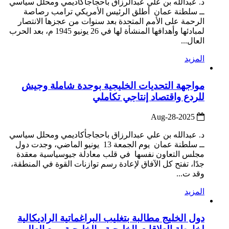
د. عبدالله بن علي عبدالرزاق باحجاجأكاديمي ومحلل سياسي
ــ سلطنة عمان أطلق الرئيس الأمريكي ترامب رصاصة
الرحمة على الأمم المتحدة بعد سنوات من عجزها الانتصار
لمبادئها وأهدافها المنشأة لها في 26 يونيو 1945 م، بعد الحرب
العال...
المزيد
مواجهة التحديات الخليجية بوحدة شاملة وجيش
للردع واقتصاد إنتاجي تكاملي
2025-Aug-28
د. عبدالله بن علي عبدالرزاق باحجاجأكاديمي ومحلل سياسي
ــ سلطنة عمان يوم الجمعة 13 يونيو الماضي، وجدت دول
مجلس التعاون نفسها في قلب معادلة جيوسياسية معقدة
جدًا، تفتح كل الآفاق لإعادة رسم توازنات القوة في المنطقة،
وقد ت...
المزيد
دول الخليج مطالبة بتغليب البراغماتية الراديكالية