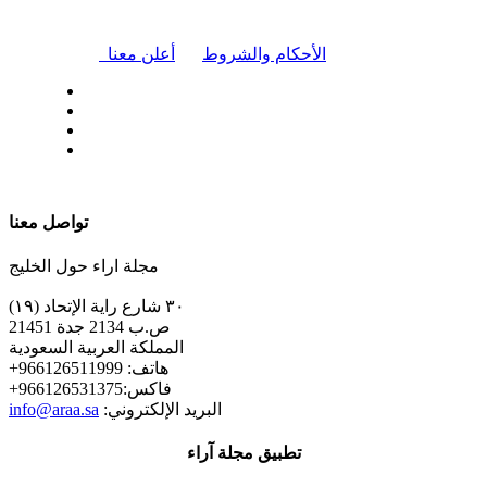
|
الأحكام والشروط
أعلن معنا
| تابعنا على
تواصل معنا
مجلة اراء حول الخليج
٣٠ شارع راية الإتحاد (١٩)
ص.ب 2134 جدة 21451
المملكة العربية السعودية
+هاتف: 966126511999
+فاكس:966126531375
:البريد الإلكتروني
info@araa.sa
تطبيق مجلة آراء