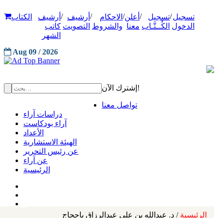
/
/
/
/
/
تسجيل
تسجيل
أعلن
الاحكام
أرشيف
أرشيف
الكتاب
الدخول
الكُــتَّـاب
معنا
والشروط
التصويت
كاتب
الشهر
Aug 09 / 2026
إشترك الآن!
تواصل معنا
دراسات آراء
آراء بودكاست
الأعداد
الهيئة الاستشارية
عن رئيس التحرير
عن آراء
الرئيسية
الرئيسية
/ د. عبدالله بن علي عبدالرزاق باحجاج