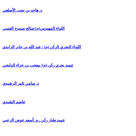
د. هاجد بن يحيى الأصلعي
اللواء المهندس(م)/صالح صنيدح العتيبي
اللواء البحري الركن (م) / عبد الله بن جابر الزايدي
عميد بحري ركن (م)/ معجب بن جزاء الدلبحي
د. سامي ثامر الرشيدي
عاصم الشيدي
عميد طيار ركن ـ م .أسعد عوض الزعبي