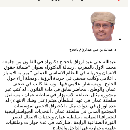
د. عبدالله بن علي عبدالرزاق باحجاج
عبدالله علي عبدالرزاق باحجاج دكتوراه في القانون من جامعة
محمد الاول بالمغرب ، رسالة الدكتوراه بعنوان "ضمانة حقوق
الانسان وحرياته في النظام الاساسي العماني " بمرتبة الامتياز
، اعلامي وكاتب صحفي في جريدة الرؤية ، ومجلة اراء حول
الخليج ، ومستشار اعلامي فيها ، وسابقا كاتب في صحف
عمان والوطن ، محاضر سابق في مادة القانون ، له كتب غير
منشورة مثال ،صناعة الاستوزار في سلطنة عمان ، مستقبل
سلطنة عمان في عهد السلطان هيثم (على وشك الانتهاء ) له
عدة اوراق في ندوات مثل ، الاختراق الاجنبي لمؤسسات
المجتمع المدني في سلطنة عمان ، التحديات الجيواستراتيجية
للجغرافيا العمانية ، سلطنة عمان وتحديات الانتقال لعصر
الثورة الصناعية الرابعة ، شاركت في عدة حوارات وملتقيات
علمية وحوارية في الداخل والخارج.