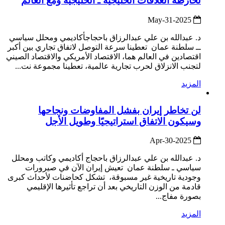
لخارطة العلاقات الخليجية ـ الخليجية ومع العالم
2025-May-31
د. عبدالله بن علي عبدالرزاق باحجاجأكاديمي ومحلل سياسي
ــ سلطنة عمان تعطينا سرعة التوصل لاتفاق تجاري بين أكبر
اقتصادين في العالم هما، الاقتصاد الأمريكي والاقتصاد الصيني
لتجنب الانزلاق لحرب تجارية عالمية، تعطينا مجموعة نت...
المزيد
لن تخاطر إيران بفشل المفاوضات ونجاحها
وسيكون الاتفاق استراتيجيًا وطويل الأجل
2025-Apr-30
د. عبدالله بن علي عبدالرزاق باحجاج أكاديمي وكاتب ومحلل
سياسي ـ سلطنة عمان تعيش إيران الآن في صيرورات
وجودية تاريخية غير مسبوقة، تشكل كحاضنات لأحداث كبرى
قادمة من الوزن التاريخي بعد أن تراجع تأثيرها الإقليمي
بصورة مفاج...
المزيد