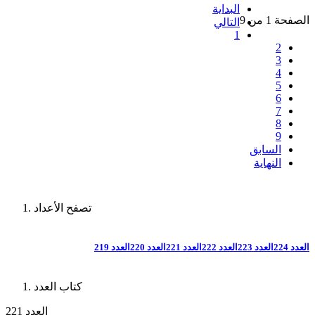
البداية
الصفحة 1 من 9
التالي
1
2
3
4
5
6
7
8
9
السابق
النهاية
تصفح الأعداد
العدد 224
العدد 223
العدد 222
العدد 221
العدد 220
العدد 219
كتاب العدد
العدد 221